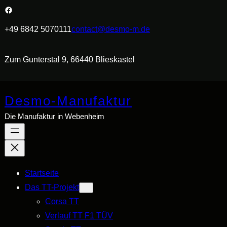
Zum
Facebook
Inhalt
+49 6842 5070111
contact@desmo-m.de
springen
Zum Gunterstal 9, 66440 Blieskastel
Desmo-Manufaktur
Die Manufaktur in Webenheim
Startseite
Das TT-Projekt
Corsa TT
Verlauf TT F1 TÜV