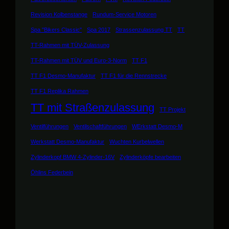
Revision Kolbenstange
Rundum-Service Motoren
Spa "Bikers Classic"
Spa 2017
Strassenzulassung TT
TT
TT-Rahmen mit TÜV-Zulassung
TT-Rahmen mit TÜV und Euro-3-Norm
TT F1
TT F1 Desmo-Manufaktur
TT F1 für die Rennstrecke
TT F1 Replika Rahmen
TT mit Straßenzulassung
TT Projekt
Ventilführungen
Ventilschaftführungen
WErkstatt Desmo-M
Werkstatt Desmo-Manufaktur
Wuchten Kurbelwellen
Zylinderkopf BMW 4-Zylinder-16V
Zylinderköpfe bearbeiten
Öhlins Federbein