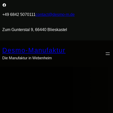
Zum
Facebook
Inhalt
+49 6842 5070111
contact@desmo-m.de
springen
Zum Gunterstal 9, 66440 Blieskastel
Desmo-Manufaktur
Die Manufaktur in Webenheim