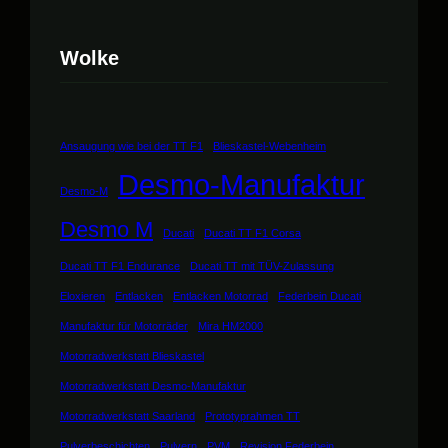
c
h
Wolke
e
n
Ansaugung wie bei der TT F1
Blieskastel-Webenheim
Desmo-Manufaktur
Desmo-M
Desmo M
Ducati
Ducati TT F1 Corsa
Ducati TT F1 Endurance
Ducati TT mit TÜV-Zulassung
Eloxieren
Entlacken
Entlacken Motorrad
Federbein Ducati
Manufaktur für Motorräder
Mira HM2000
Motorradwerkstatt Blieskastel
Motorradwerkstatt Desmo-Manufaktur
Motorradwerkstatt Saarland
Prototyprahmen TT
Pulverbeschichten
Pulvern
PVM
Revision Federbein